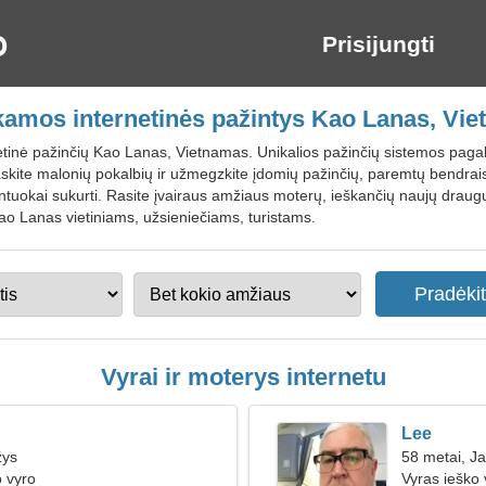
Prisijungti
mos internetinės pažintys Kao Lanas, Vi
tinė pažinčių Kao Lanas, Vietnamas. Unikalios pažinčių sistemos pagalb
askite malonių pokalbių ir užmegzkite įdomių pažinčių, paremtų bendrais
ntuokai sukurti. Rasite įvairaus amžiaus moterų, ieškančių naujų draugų 
o Lanas vietiniams, užsieniečiams, turistams.
Vyrai ir moterys internetu
Lee
žys
58 metai, Ja
o vyro
Vyras ieško