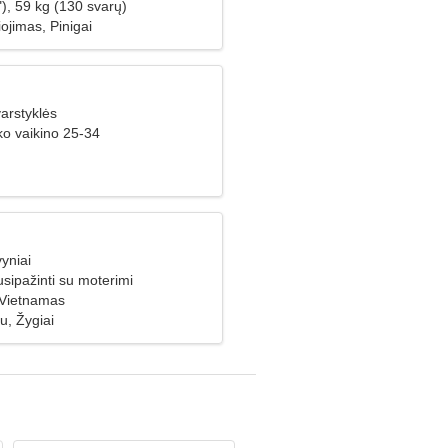
), 59 kg (130 svarų)
ojimas, Pinigai
arstyklės
ko vaikino 25-34
yniai
usipažinti su moterimi
 Vietnamas
u, Žygiai