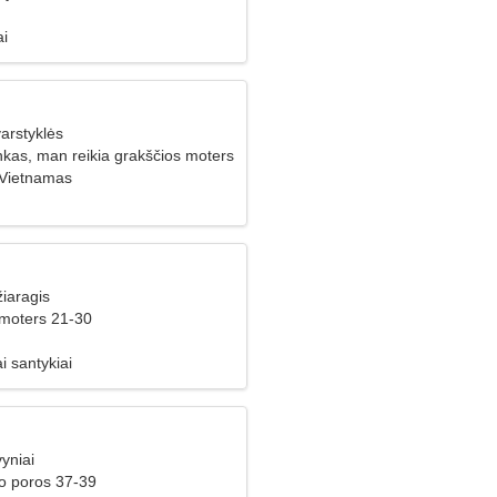
ai
arstyklės
nkas, man reikia grakščios moters
 Vietnamas
iaragis
 moters 21-30
i santykiai
yniai
ko poros 37-39