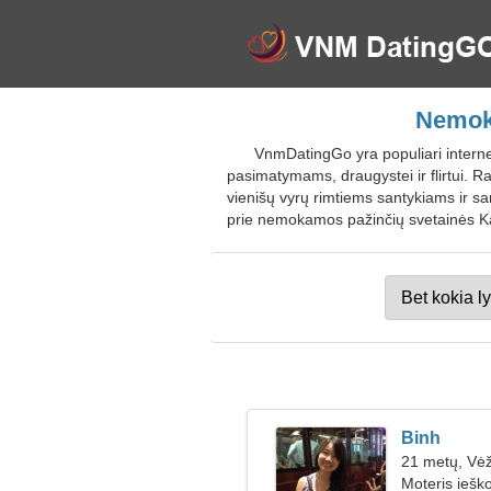
Nemoka
VnmDatingGo yra populiari interne
pasimatymams, draugystei ir flirtui. R
vienišų vyrų rimtiems santykiams ir sa
prie nemokamos pažinčių svetainės Ka
Binh
21 metų, Vė
Moteris iešk