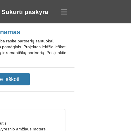
Sukurti paskyrą
etnamas
a rasite partnerių santuokai,
 pomėgiais. Projektas leidžia ieškoti
ir romantiškų partnerių. Prisijunkite
utis
 vyresnio amžiaus moters