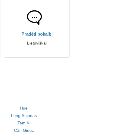
Pradėti pokalbį
Lietuviškai
Huė
Long Sujenas
Tam Ki
Cần Giuộc