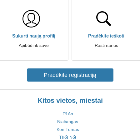
Sukurti naują profilį
Pradėkite ieškoti
Apibūdink save
Rasti narius
Pradėkite registraciją
Kitos vietos, miestai
Dĩ An
Niačangas
Kon Tumas
Thốt Nốt