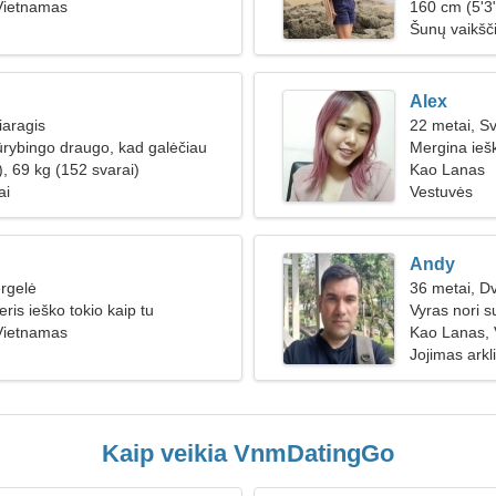
Vietnamas
160 cm (5'3"
Šunų vaikšči
Alex
iaragis
22 metai, Sv
ūrybingo draugo, kad galėčiau
Mergina ieš
, 69 kg (152 svarai)
Kao Lanas
ai
Vestuvės
Andy
rgelė
36 metai, Dv
ris ieško tokio kaip tu
Vyras nori s
Vietnamas
Kao Lanas,
Jojimas arkli
Kaip veikia VnmDatingGo