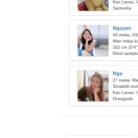
Kao Lanas, 
Santuoka
Nguyen
43 metai, Ož
Man reikia k
šokti kartu
162 cm (5'4")
Rimti santyki
Nga
27 metai, Me
Šmaikšti mote
Kao Lanas, 
Draugystė