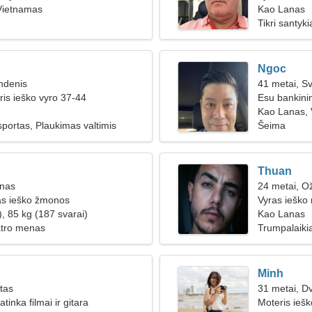
Vietnamas
Kao Lanas
Tikri santyki
Ngoc
ndenis
41 metai, Sv
ris ieško vyro 37-44
Esu bankini
Kao Lanas,
sportas, Plaukimas valtimis
Šeima
Thuan
inas
24 metai, Ož
as ieško žmonos
Vyras ieško
, 85 kg (187 svarai)
Kao Lanas
atro menas
Trumpalaikia
Minh
ūtas
31 metai, Dv
tinka filmai ir gitara
Moteris ieš