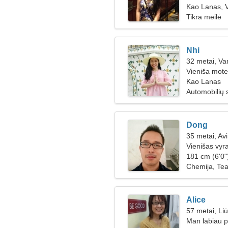
Kao Lanas, 
Tikra meilė
Nhi
32 metai, Va
Vieniša mote
Kao Lanas
Automobilių 
Dong
35 metai, Av
Vienišas vyr
181 cm (6'0")
Chemija, Te
Alice
57 metai, Li
Man labiau pa