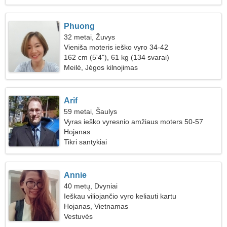
Phuong
32 metai, Žuvys
Vieniša moteris ieško vyro 34-42
162 cm (5'4"), 61 kg (134 svarai)
Meilė, Jėgos kilnojimas
Arif
59 metai, Šaulys
Vyras ieško vyresnio amžiaus moters 50-57
Hojanas
Tikri santykiai
Annie
40 metų, Dvyniai
Ieškau viliojančio vyro keliauti kartu
Hojanas, Vietnamas
Vestuvės