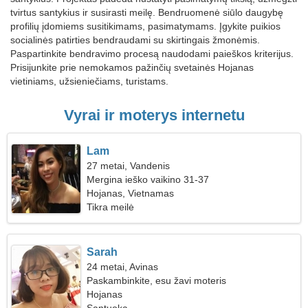
tvirtus santykius ir susirasti meilę. Bendruomenė siūlo daugybę
profilių įdomiems susitikimams, pasimatymams. Įgykite puikios
socialinės patirties bendraudami su skirtingais žmonėmis.
Paspartinkite bendravimo procesą naudodami paieškos kriterijus.
Prisijunkite prie nemokamos pažinčių svetainės Hojanas
vietiniams, užsieniečiams, turistams.
Vyrai ir moterys internetu
Lam
27 metai, Vandenis
Mergina ieško vaikino 31-37
Hojanas, Vietnamas
Tikra meilė
Sarah
24 metai, Avinas
Paskambinkite, esu žavi moteris
Hojanas