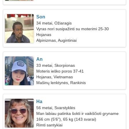
Son
34 metai, Ožiaragis
Vyras nori susipažinti su moterimi 25-30
Hojanas
Alpinizmas, Augintiniai
An
33 metai, Skorpionas
Moteris ieško poros 37-41
Hojanas, Vietnamas
Mašinų lenktynės, Rankinis
Ha
56 metai, Svarstyklės
Man labiau patinka šokti ir vaikščioti gryname
ore
166 cm (5'6"), 65 kg (143 svarai)
Rimti santykiai