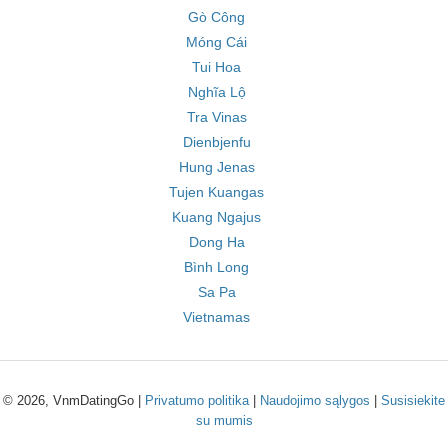
Gò Công
Móng Cái
Tui Hoa
Nghĩa Lộ
Tra Vinas
Dienbjenfu
Hung Jenas
Tujen Kuangas
Kuang Ngajus
Dong Ha
Bình Long
Sa Pa
Vietnamas
© 2026, VnmDatingGo |
Privatumo politika
|
Naudojimo sąlygos
|
Susisiekite
su mumis