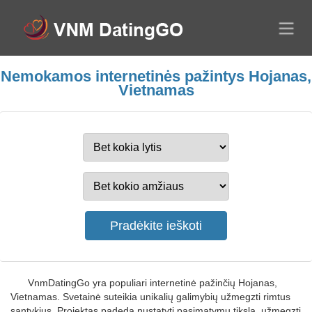
Nemokamos internetinės pažintys Hojanas,
Vietnamas
VnmDatingGo yra populiari internetinė pažinčių Hojanas,
Vietnamas. Svetainė suteikia unikalių galimybių užmegzti rimtus
santykius. Projektas padeda nustatyti pasimatymų tikslą, užmegzti