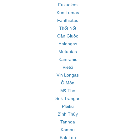
Fukuokas
Kon Tumas
Fanthietas
Thốt Nốt
Cần Giuộc
Halongas
Metuotas
Kamranis
Vietči
Vin Longas
Ô Môn
Mỹ Tho
Sok Trangas
Pleiku
Bình Thủy
Tanhoa
Kamau
Bak Leu