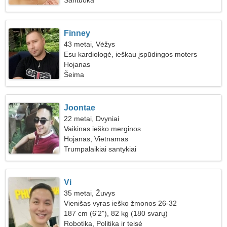
Santuoka
Finney
43 metai, Vėžys
Esu kardiologė, ieškau įspūdingos moters
Hojanas
Šeima
Joontae
22 metai, Dvyniai
Vaikinas ieško merginos
Hojanas, Vietnamas
Trumpalaikiai santykiai
Vi
35 metai, Žuvys
Vienišas vyras ieško žmonos 26-32
187 cm (6'2"), 82 kg (180 svarų)
Robotika, Politika ir teisė