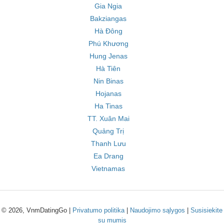
Gia Ngia
Bakziangas
Hà Đông
Phú Khương
Hung Jenas
Hà Tiên
Nin Binas
Hojanas
Ha Tinas
TT. Xuân Mai
Quảng Trị
Thanh Lưu
Ea Drang
Vietnamas
© 2026, VnmDatingGo |
Privatumo politika
|
Naudojimo sąlygos
|
Susisiekite
su mumis