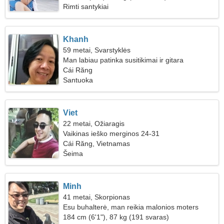
Rimti santykiai
Khanh
59 metai, Svarstyklės
Man labiau patinka susitikimai ir gitara
Cái Răng
Santuoka
Viet
22 metai, Ožiaragis
Vaikinas ieško merginos 24-31
Cái Răng, Vietnamas
Šeima
Minh
41 metai, Skorpionas
Esu buhalterė, man reikia malonios moters
184 cm (6'1"), 87 kg (191 svaras)