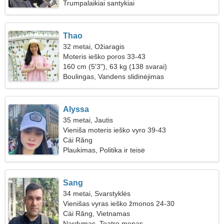
Trumpalaikiai santykiai
Thao
32 metai, Ožiaragis
Moteris ieško poros 33-43
160 cm (5'3"), 63 kg (138 svarai)
Boulingas, Vandens slidinėjimas
Alyssa
35 metai, Jautis
Vieniša moteris ieško vyro 39-43
Cái Răng
Plaukimas, Politika ir teisė
Sang
34 metai, Svarstyklės
Vienišas vyras ieško žmonos 24-30
Cái Răng, Vietnamas
Nardymas, Teatro menas