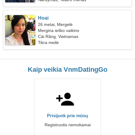
Hoai
26 metai, Mergelė
Mergina ieško vaikino
Cái Răng, Vietnamas
Tikra meilė
Kaip veikia VnmDatingGo
Prisijunk prie mūsų
Registruotis nemokamai