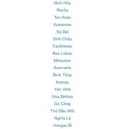
Ninh Hòa
Racža
Tan Anas
Kuinionas
Sa Dei
Vĩnh Châu
Fanthietas
Bao Lokas
Metuotas
Kamranis
Bình Thủy
Kamau
Yên Vĩnh
Hoa Binhas
Gò Công
Thủ Dầu Một
Nghĩa Lộ
Uongas Bi