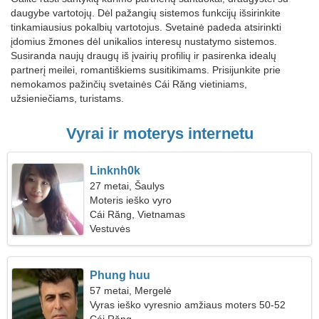
daugybe vartotojų. Dėl pažangių sistemos funkcijų išsirinkite
tinkamiausius pokalbių vartotojus. Svetainė padeda atsirinkti
įdomius žmones dėl unikalios interesų nustatymo sistemos.
Susiranda naujų draugų iš įvairių profilių ir pasirenka idealų
partnerį meilei, romantiškiems susitikimams. Prisijunkite prie
nemokamos pažinčių svetainės Cái Răng vietiniams,
užsieniečiams, turistams.
Vyrai ir moterys internetu
Linknh0k
27 metai, Šaulys
Moteris ieško vyro
Cái Răng, Vietnamas
Vestuvės
Phung huu
57 metai, Mergelė
Vyras ieško vyresnio amžiaus moters 50-52