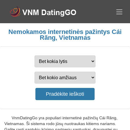
Nemokamos internetinės pažintys Cái
Răng, Vietnamas
VnmDatingGo yra populiari internetinė pažinčių Cái Răng,
Vietnamas. Ši sistema rodo jūsų nuotraukas kitiems nariams.
Galite rasti santykių kūrimo partnerių santuokai, draugystei su