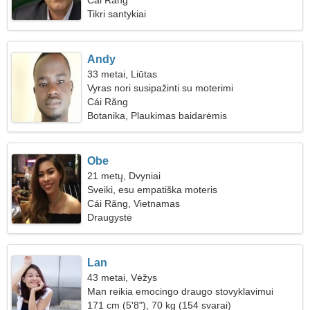
Cái Răng
Tikri santykiai
Andy
33 metai, Liūtas
Vyras nori susipažinti su moterimi
Cái Răng
Botanika, Plaukimas baidarėmis
Obe
21 metų, Dvyniai
Sveiki, esu empatiška moteris
Cái Răng, Vietnamas
Draugystė
Lan
43 metai, Vėžys
Man reikia emocingo draugo stovyklavimui
171 cm (5'8"), 70 kg (154 svarai)