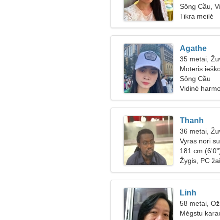
Sông Cầu, V
Tikra meilė
Agathe
35 metai, Žu
Moteris iešk
Sông Cầu
Vidinė harmo
Thanh
36 metai, Žu
Vyras nori su
181 cm (6'0"
Žygis, PC ža
Linh
58 metai, Ož
Mėgstu kara