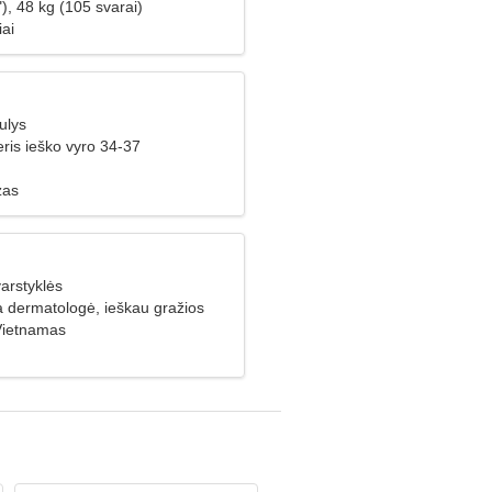
), 48 kg (105 svarai)
iai
ulys
ris ieško vyro 34-37
uzas
arstyklės
a dermatologė, ieškau gražios
Vietnamas