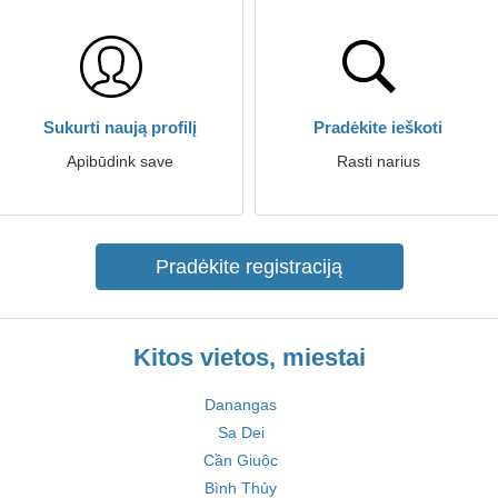
Sukurti naują profilį
Pradėkite ieškoti
Apibūdink save
Rasti narius
Pradėkite registraciją
Kitos vietos, miestai
Danangas
Sa Dei
Cần Giuộc
Bình Thủy