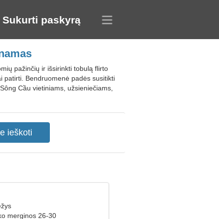
Sukurti paskyrą
tnamas
ažinčių ir išsirinkti tobulą flirto
ai patirti. Bendruomenė padės susitikti
s Sông Cầu vietiniams, užsieniečiams,
ėžys
ško merginos 26-30