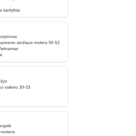
i santykiai
korpionas
 vyresnio amžiaus moters 50-52
Vietnamas
ai
ėžys
ko vaikino 30-33
ergelė
 moteris