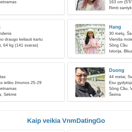
ietnamas
163 cm (5'5"
Rimti santyk
n
Hang
ndenis
30 metų, Ša
o draugo keliauti kartu
Vieniša mote
), 64 kg (141 svaras)
Sông Cầu
Istorija, Bli
Duong
ūtas
44 metai, Sv
as ieško žmonos 25-29
Esu gydytoj
ietnamas
moters
Sông Cầu, 
a, Sėkmė
Šeima
Kaip veikia VnmDatingGo