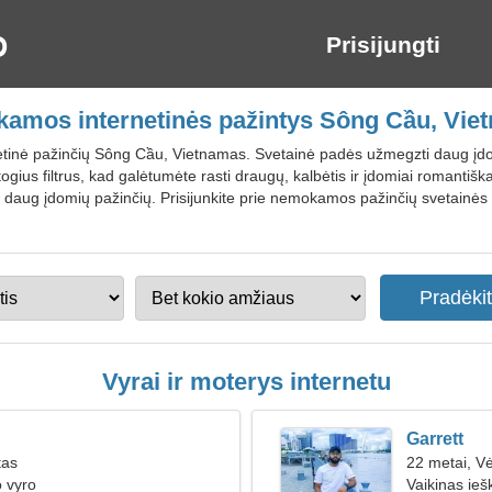
Prisijungti
amos internetinės pažintys Sông Cầu, Vie
inė pažinčių Sông Cầu, Vietnamas. Svetainė padės užmegzti daug įdomių p
atogius filtrus, kad galėtumėte rasti draugų, kalbėtis ir įdomiai romantišk
zti daug įdomių pažinčių. Prisijunkite prie nemokamos pažinčių svetainė
Vyrai ir moterys internetu
Garrett
tas
22 metai, V
o vyro
Vaikinas ie