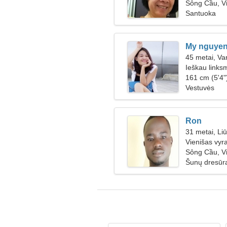
Sông Cầu, V
Santuoka
My nguye
45 metai, Va
Ieškau linksm
161 cm (5'4"
Vestuvės
Ron
31 metai, Li
Vienišas vyr
Sông Cầu, V
Šunų dresūr