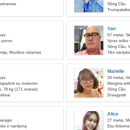
ietnamas
Sông Cầu
Trumpalaikia
Van
vys
57 metai, S
o poros
Vyras ieško
Sông Cầu, 
nija, Muzikos rašymas
Tikri santyki
Marielle
vys
26 metai, V
sipažinti su moterimi
Mergina ieš
), 78 kg (171 svaras)
Sông Cầu
idimai
Draugystė
Alice
iaragis
27 metai, M
oke ir nardymą
Esu linksma