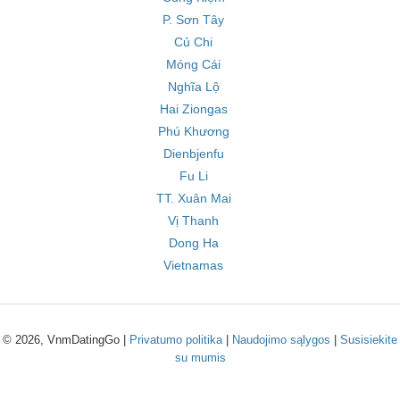
P. Sơn Tây
Củ Chi
Móng Cái
Nghĩa Lộ
Hai Ziongas
Phú Khương
Dienbjenfu
Fu Li
TT. Xuân Mai
Vị Thanh
Dong Ha
Vietnamas
© 2026, VnmDatingGo |
Privatumo politika
|
Naudojimo sąlygos
|
Susisiekite
su mumis