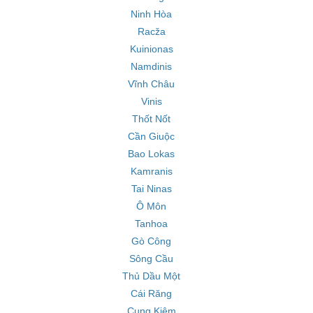
Ninh Hòa
Racža
Kuinionas
Namdinis
Vĩnh Châu
Vinis
Thốt Nốt
Cần Giuộc
Bao Lokas
Kamranis
Tai Ninas
Ô Môn
Tanhoa
Gò Công
Sông Cầu
Thủ Dầu Một
Cái Răng
Cung Kiệm