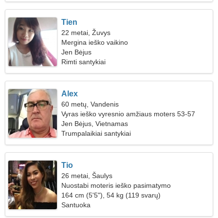
Tien
22 metai, Žuvys
Mergina ieško vaikino
Jen Bėjus
Rimti santykiai
Alex
60 metų, Vandenis
Vyras ieško vyresnio amžiaus moters 53-57
Jen Bėjus, Vietnamas
Trumpalaikiai santykiai
Tio
26 metai, Šaulys
Nuostabi moteris ieško pasimatymo
164 cm (5'5"), 54 kg (119 svarų)
Santuoka