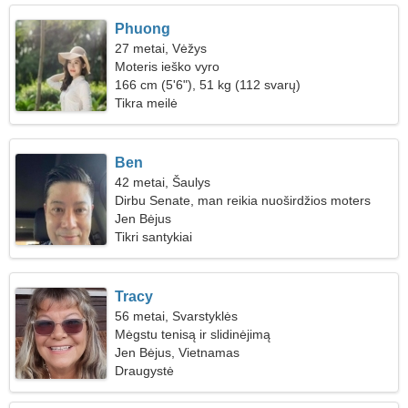
Phuong
27 metai, Vėžys
Moteris ieško vyro
166 cm (5'6"), 51 kg (112 svarų)
Tikra meilė
Ben
42 metai, Šaulys
Dirbu Senate, man reikia nuoširdžios moters
Jen Bėjus
Tikri santykiai
Tracy
56 metai, Svarstyklės
Mėgstu tenisą ir slidinėjimą
Jen Bėjus, Vietnamas
Draugystė