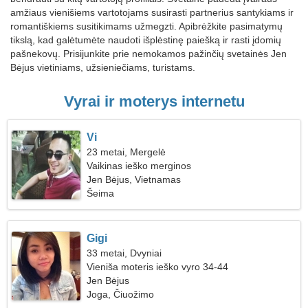
amžiaus vienišiems vartotojams susirasti partnerius santykiams ir
romantiškiems susitikimams užmegzti. Apibrėžkite pasimatymų
tikslą, kad galėtumėte naudoti išplėstinę paiešką ir rasti įdomių
pašnekovų. Prisijunkite prie nemokamos pažinčių svetainės Jen
Bėjus vietiniams, užsieniečiams, turistams.
Vyrai ir moterys internetu
Vi
23 metai, Mergelė
Vaikinas ieško merginos
Jen Bėjus, Vietnamas
Šeima
Gigi
33 metai, Dvyniai
Vieniša moteris ieško vyro 34-44
Jen Bėjus
Joga, Čiuožimo