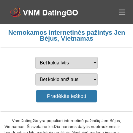
Nemokamos internetinės pažintys Jen
Bėjus, Vietnamas
VnmDatingGo yra populiari internetinė pažinčių Jen Bėjus,
Vietnamas. Ši svetainė leidžia nariams dalytis nuotraukomis ir
bendrauti su kitų vartotojų profiliais. Svetainė padeda įvairaus