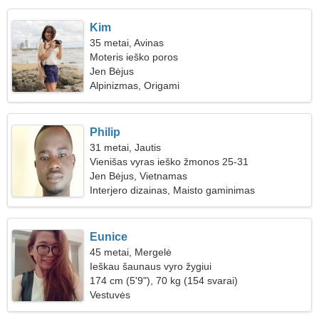
Kim
35 metai, Avinas
Moteris ieško poros
Jen Bėjus
Alpinizmas, Origami
Philip
31 metai, Jautis
Vienišas vyras ieško žmonos 25-31
Jen Bėjus, Vietnamas
Interjero dizainas, Maisto gaminimas
Eunice
45 metai, Mergelė
Ieškau šaunaus vyro žygiui
174 cm (5'9"), 70 kg (154 svarai)
Vestuvės