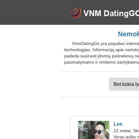
Nemoka
VnmDatingGo yra populiari interne
technologijas. Informaciją apie vartoto
padeda susirasti įdomių pašnekovų naud
pasimatymams ir rimtiems santykiams. 
Lee
22 metai, Sk
Vyras ieško 