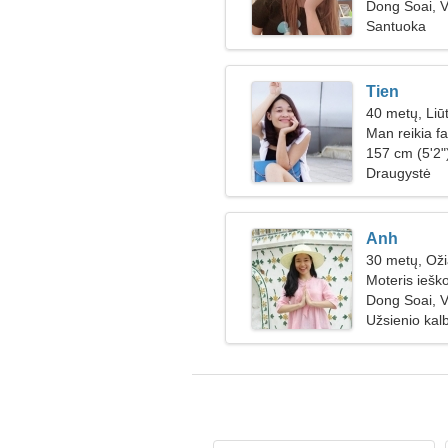
Dong Soai, 
Santuoka
Tien
40 metų, Liū
Man reikia fa
gaminti kartu
157 cm (5'2")
Draugystė
Anh
30 metų, Oži
Moteris iešk
Dong Soai, 
Užsienio kalb