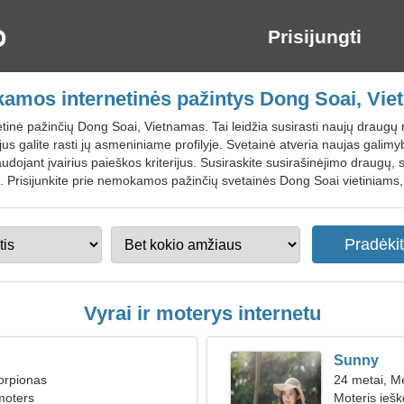
Prisijungti
mos internetinės pažintys Dong Soai, Vi
tinė pažinčių Dong Soai, Vietnamas. Tai leidžia susirasti naujų draugų
jus galite rasti jų asmeniniame profilyje. Svetainė atveria naujas galimy
ojant įvairius paieškos kriterijus. Susiraskite susirašinėjimo draugų, 
Prisijunkite prie nemokamos pažinčių svetainės Dong Soai vietiniams, 
Vyrai ir moterys internetu
Sunny
orpionas
24 metai, M
moters
Moteris iešk