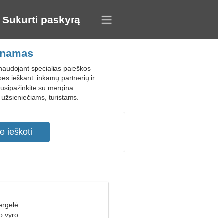
Sukurti paskyrą
etnamas
 naudojant specialias paieškos
bes ieškant tinkamų partnerių ir
susipažinkite su mergina
užsieniečiams, turistams.
ergelė
o vyro