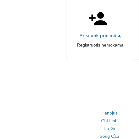
Prisijunk prie mūsų
Registruotis nemokamai
Hanojus
Chí Linh
La Gi
Sông Cầu