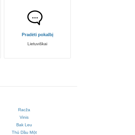
Pradėti pokalbį
Lietuviškai
Racža
Vinis
Bak Leu
Thủ Dầu Một