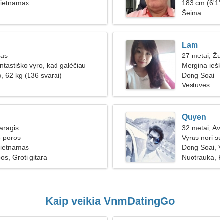
Vietnamas
183 cm (6'1"
Šeima
Lam
tas
27 metai, Ž
ntastiško vyro, kad galėčiau
Mergina ieš
, 62 kg (136 svarai)
Dong Soai
Vestuvės
Quyen
aragis
32 metai, Av
o poros
Vyras nori s
Vietnamas
Dong Soai, 
os, Groti gitara
Nuotrauka, 
Kaip veikia VnmDatingGo