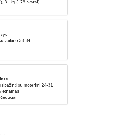
), 81 kg (178 svarai)
uvys
ko vaikino 33-34
inas
usipažinti su moterimi 24-31
Vietnamas
Riedučiai