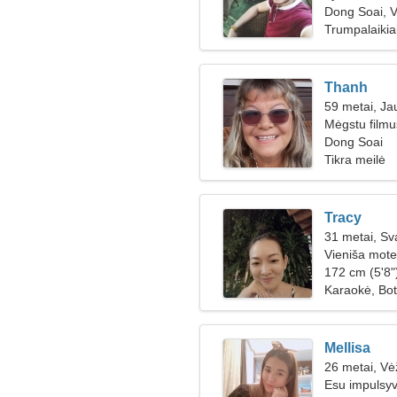
Dong Soai, 
Trumpalaikiai
Thanh
59 metai, Jau
Mėgstu filmus
Dong Soai
Tikra meilė
Tracy
31 metai, Sv
Vieniša mote
172 cm (5'8")
Karaokė, Bot
Mellisa
26 metai, Vė
Esu impulsyv