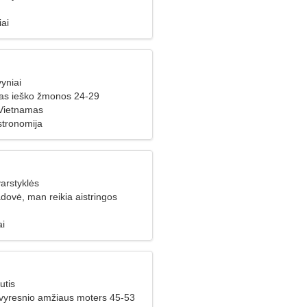
iai
yniai
ras ieško žmonos 24-29
Vietnamas
stronomija
arstyklės
dovė, man reikia aistringos
ai
utis
 vyresnio amžiaus moters 45-53